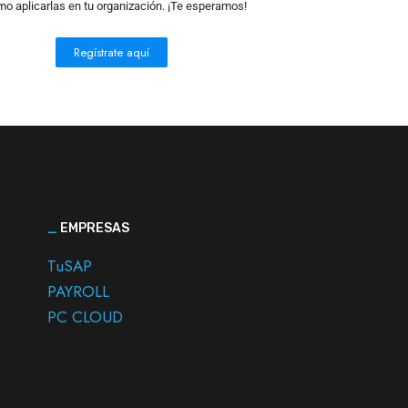
mo aplicarlas en tu organización. ¡Te esperamos!
Regístrate aquí
_
EMPRESAS
TuSAP
PAYROLL
PC CLOUD