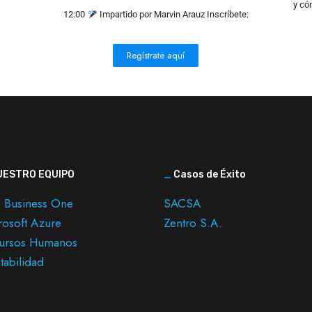
y có
12:00
Impartido por Marvin Arauz Inscríbete:
Regístrate aquí
ESTRO EQUIPO
_
Casos de Éxito
 Business One
SACSA
rosoft Azure
Zentro S.A.
ursos Humanos
tabilidad