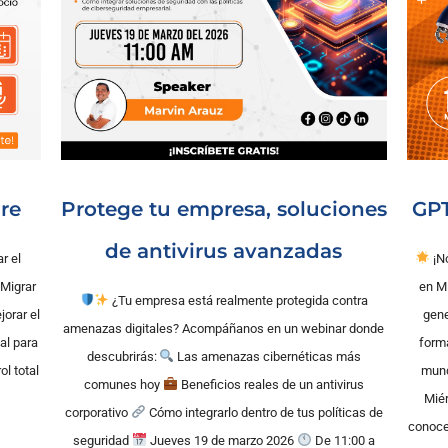
ure
Protege tu empresa, soluciones
GPT
de antivirus avanzadas
r el
¡No
Migrar
en M
¿Tu empresa está realmente protegida contra
orar el
gene
amenazas digitales? Acompáñanos en un webinar donde
al para
forma
descubrirás:
Las amenazas cibernéticas más
l total
mund
comunes hoy
Beneficios reales de un antivirus
Miér
corporativo
Cómo integrarlo dentro de tus políticas de
conoce
seguridad
Jueves 19 de marzo 2026
De 11:00 a