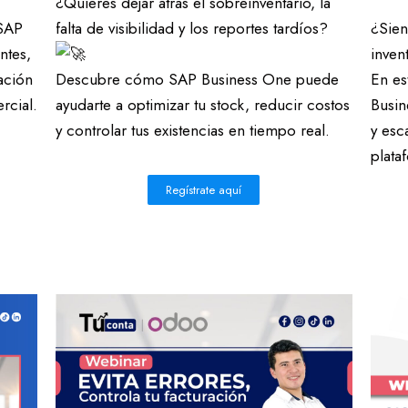
¿Quieres dejar atrás el sobreinventario, la
 SAP
falta de visibilidad y los reportes tardíos?
¿Sien
ntes,
inven
ación
Descubre cómo SAP Business One puede
En es
rcial.
ayudarte a optimizar tu stock, reducir costos
Busin
y controlar tus existencias en tiempo real.
y esc
plata
Regístrate aquí