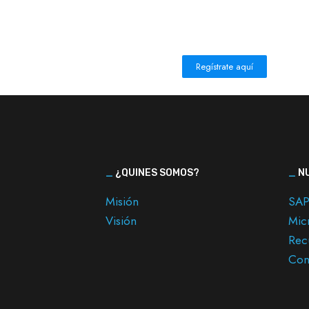
Regístrate aquí
_
¿QUINES SOMOS?
_
NU
Misión
SAP
Visión
Mic
Rec
Con